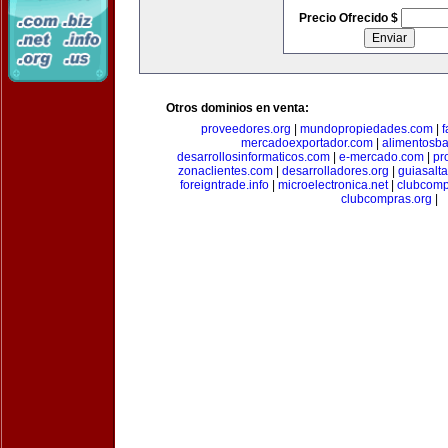
Precio Ofrecido $
Otros dominios en venta:
proveedores.org
|
mundopropiedades.com
|
f
mercadoexportador.com
|
alimentosb
desarrollosinformaticos.com
|
e-mercado.com
|
pr
zonaclientes.com
|
desarrolladores.org
|
guiasalt
foreigntrade.info
|
microelectronica.net
|
clubcom
clubcompras.org
|