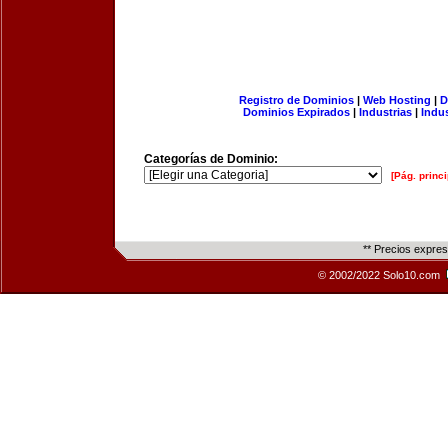
Registro de Dominios
|
Web Hosting
|
D
Dominios Expirados
|
Industrias
|
Indu
Categorías de Dominio:
[Pág. princi
** Precios expre
© 2002/2022 Solo10.com