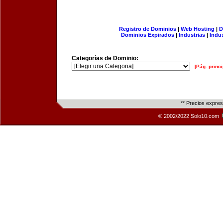
Registro de Dominios
|
Web Hosting
|
D
Dominios Expirados
|
Industrias
|
Indu
Categorías de Dominio:
[Pág. princi
** Precios expre
© 2002/2022 Solo10.com