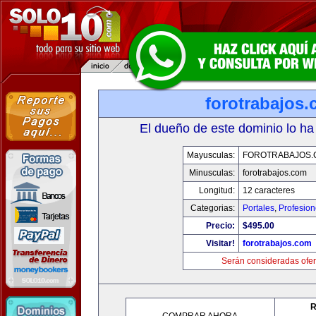
forotrabajos
El dueño de este dominio lo ha
Mayusculas:
FOROTRABAJOS.
Minusculas:
forotrabajos.com
Longitud:
12 caracteres
Categorias:
Portales
,
Profesio
Precio:
$495.00
Visitar!
forotrabajos.com
Serán consideradas ofer
R