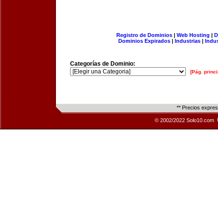
Registro de Dominios
|
Web Hosting
|
D
Dominios Expirados
|
Industrias
|
Indu
Categorías de Dominio:
[Pág. princi
** Precios expre
© 2002/2022 Solo10.com