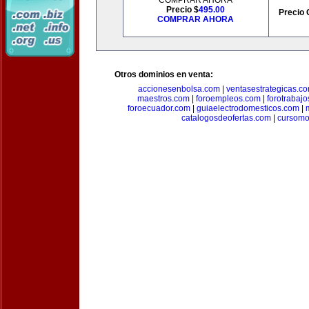
COMPRAR AHORA
Precio $
495.00
Precio 
COMPRAR AHORA
Otros dominios en venta:
accionesenbolsa.com
|
ventasestrategicas.c
maestros.com
|
foroempleos.com
|
forotrabaj
foroecuador.com
|
guiaelectrodomesticos.com
|
catalogosdeofertas.com
|
cursomo