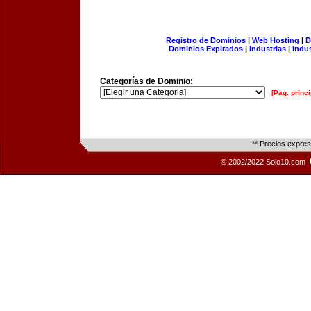
Registro de Dominios
|
Web Hosting
|
D
Dominios Expirados
|
Industrias
|
Indu
Categorías de Dominio:
[Pág. princi
** Precios expre
© 2002/2022 Solo10.com