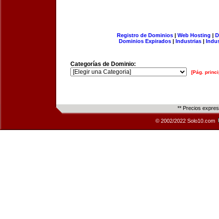
Registro de Dominios
|
Web Hosting
|
D
Dominios Expirados
|
Industrias
|
Indu
Categorías de Dominio:
[Pág. princi
** Precios expre
© 2002/2022 Solo10.com