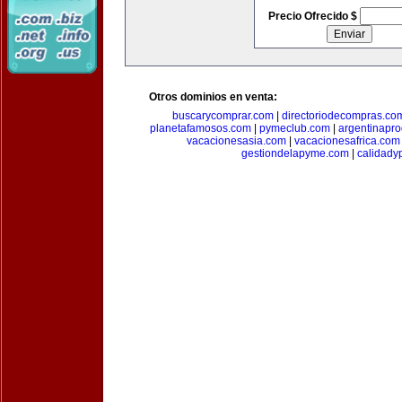
Precio Ofrecido $
Otros dominios en venta:
buscarycomprar.com
|
directoriodecompras.co
planetafamosos.com
|
pymeclub.com
|
argentinapro
vacacionesasia.com
|
vacacionesafrica.com
gestiondelapyme.com
|
calidady