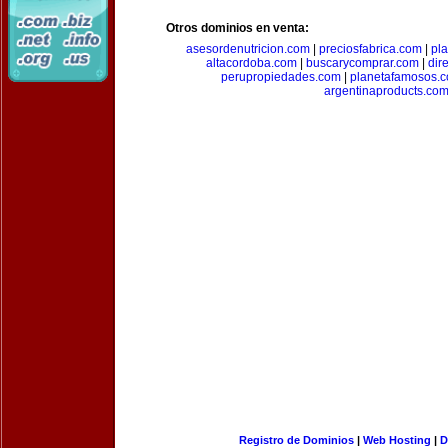
Otros dominios en venta:
asesordenutricion.com
|
preciosfabrica.com
|
pl
altacordoba.com
|
buscarycomprar.com
|
dir
perupropiedades.com
|
planetafamosos.
argentinaproducts.co
Registro de Dominios
|
Web Hosting
|
D