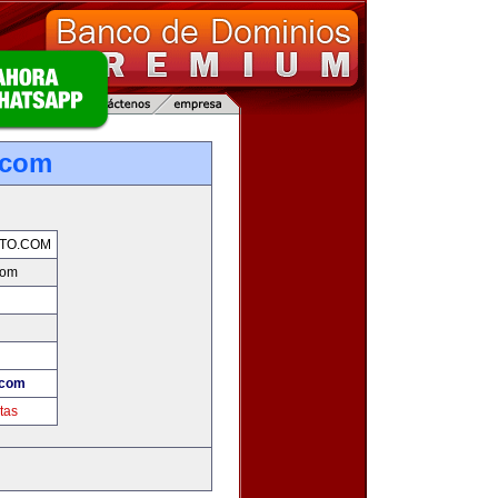
.com
TO.COM
com
.com
tas