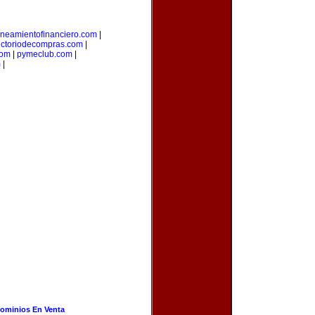
aneamientofinanciero.com
|
ectoriodecompras.com
|
com
|
pymeclub.com
|
m
|
ominios En Venta