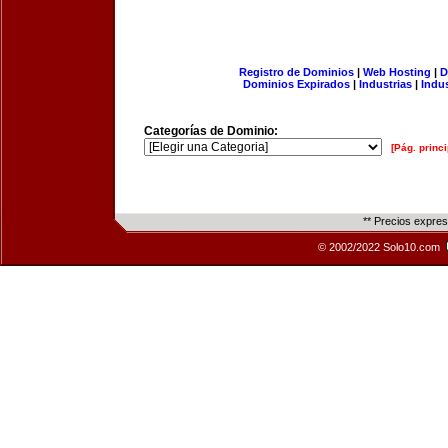
Registro de Dominios
|
Web Hosting
|
D
Dominios Expirados
|
Industrias
|
Indu
Categorías de Dominio:
[Pág. princi
** Precios expre
© 2002/2022 Solo10.com