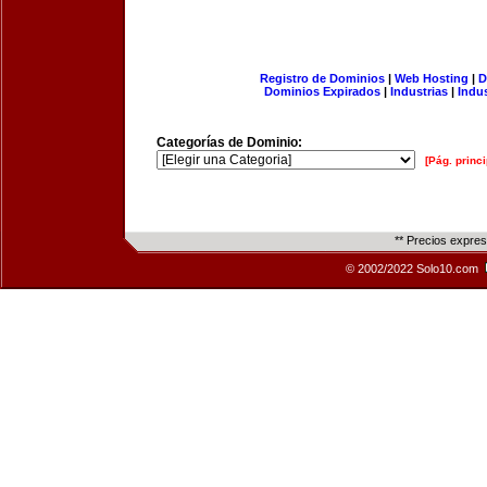
Registro de Dominios
|
Web Hosting
|
D
Dominios Expirados
|
Industrias
|
Indu
Categorías de Dominio:
[Pág. princi
** Precios expre
© 2002/2022 Solo10.com