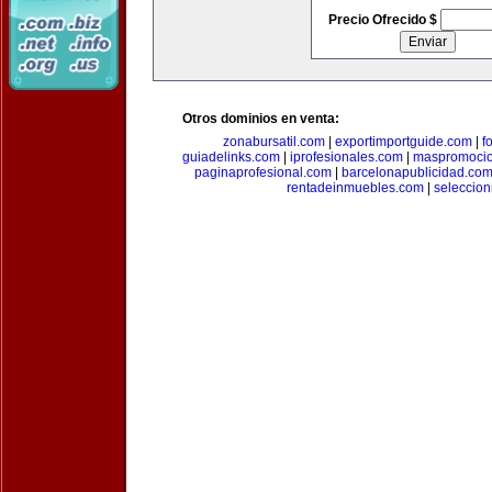
Precio Ofrecido $
Otros dominios en venta:
zonabursatil.com
|
exportimportguide.com
|
f
guiadelinks.com
|
iprofesionales.com
|
maspromoci
paginaprofesional.com
|
barcelonapublicidad.co
rentadeinmuebles.com
|
seleccio