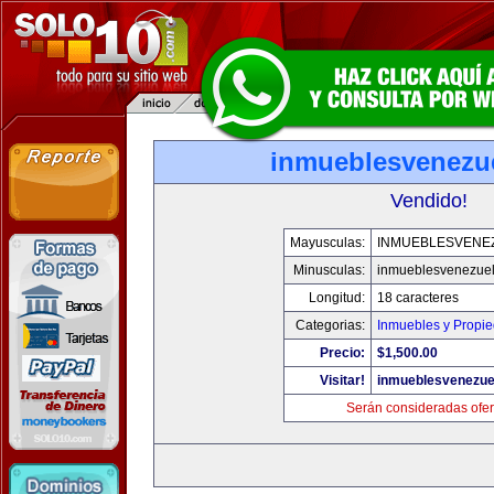
inmueblesvenezu
Vendido!
Mayusculas:
INMUEBLESVENE
Minusculas:
inmueblesvenezue
Longitud:
18 caracteres
Categorias:
Inmuebles y Propi
Precio:
$1,500.00
Visitar!
inmueblesvenezue
Serán consideradas ofer