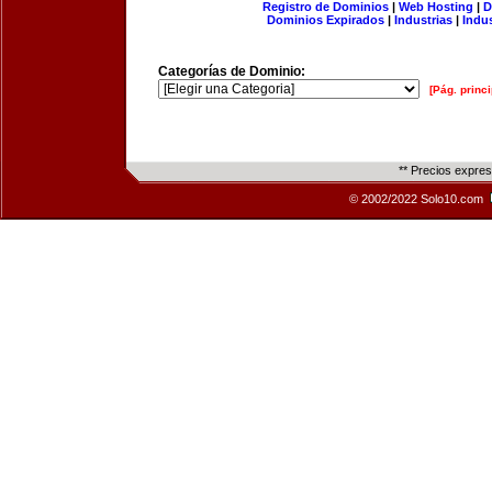
Registro de Dominios
|
Web Hosting
|
D
Dominios Expirados
|
Industrias
|
Indu
Categorías de Dominio:
[Pág. princi
** Precios expre
© 2002/2022 Solo10.com