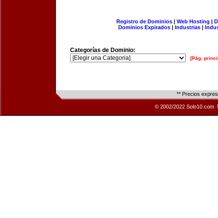
Registro de Dominios
|
Web Hosting
|
D
Dominios Expirados
|
Industrias
|
Indu
Categorías de Dominio:
[Pág. princi
** Precios expre
© 2002/2022 Solo10.com