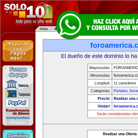
foroamerica.
El dueño de este dominio lo ha
Mayusculas:
FOROAMERI
Minusculas:
foroamerica.c
Longitud:
11 caracteres
Categorias:
Portales
,
Soci
Precio:
Realizar una o
Visitar!
foroamerica.
Serán consideradas ofer
Realizar una Oferta