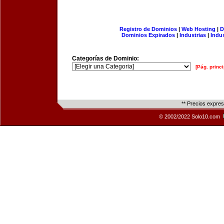
Registro de Dominios
|
Web Hosting
|
D
Dominios Expirados
|
Industrias
|
Indu
Categorías de Dominio:
[Pág. princi
** Precios expre
© 2002/2022 Solo10.com