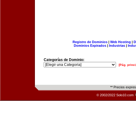
Registro de Dominios
|
Web Hosting
|
D
Dominios Expirados
|
Industrias
|
Indu
Categorías de Dominio:
[Pág. princi
** Precios expre
© 2002/2022 Solo10.com