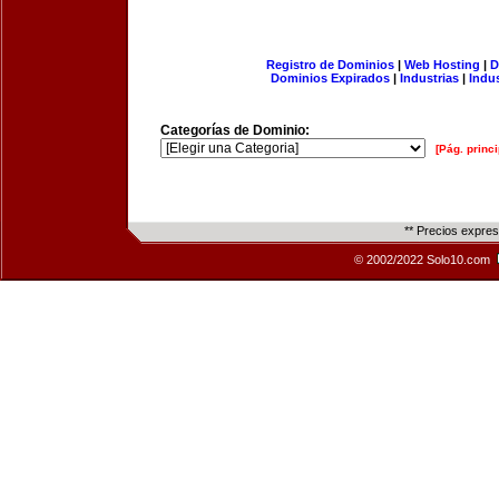
Registro de Dominios
|
Web Hosting
|
D
Dominios Expirados
|
Industrias
|
Indu
Categorías de Dominio:
[Pág. princi
** Precios expre
© 2002/2022 Solo10.com