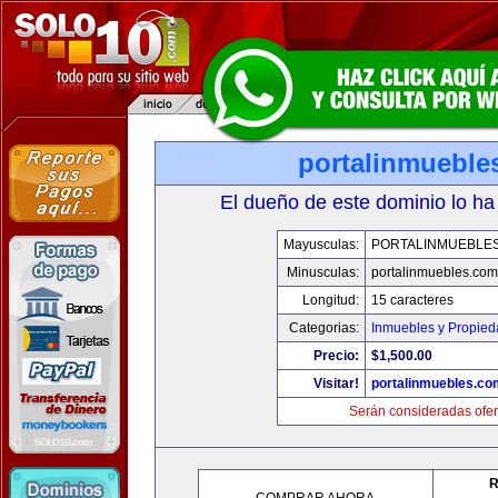
portalinmueble
El dueño de este dominio lo ha
Mayusculas:
PORTALINMUEBLE
Minusculas:
portalinmuebles.com
Longitud:
15 caracteres
Categorias:
Inmuebles y Propie
Precio:
$1,500.00
Visitar!
portalinmuebles.co
Serán consideradas ofer
R