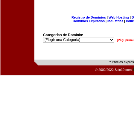
Registro de Dominios
|
Web Hosting
|
D
Dominios Expirados
|
Industrias
|
Indu
Categorías de Dominio:
[Pág. princi
** Precios expre
© 2002/2022 Solo10.com